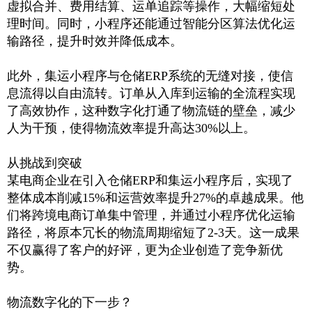
虚拟合并、费用结算、运单追踪等操作，大幅缩短处
理时间。同时，小程序还能通过智能分区算法优化运
输路径，提升时效并降低成本。
此外，集运小程序与仓储
ERP
系统的无缝对接，使信
息流得以自由流转。订单从入库到运输的全流程实现
了高效协作，这种数字化打通了物流链的壁垒，减少
人为干预，使得物流效率提升高达
30%
以上。
从挑战到突破
某电商企业在引入仓储
ERP
和集运小程序后，实现了
整体成本削减
15%
和运营效率提升
27%
的卓越成果。他
们将跨境电商订单集中管理，并通过小程序优化运输
路径，将原本冗长的物流周期缩短了
2-3
天。这一成果
不仅赢得了客户的好评，更为企业创造了竞争新优
势。
物流数字化的下一步？